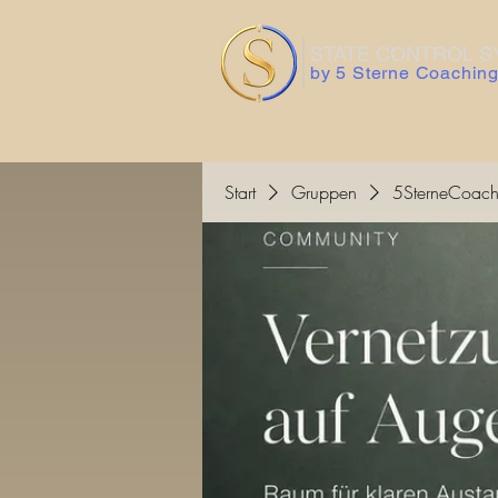
STATE CONTROL 
by 5 Sterne Coachin
Start
Gruppen
5SterneCoach