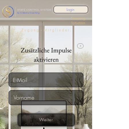
Login
STATE CONTROL SYSTEM
by 5 Sterne Coaching
Steuerung
fortsetzen
Z u g a n g - M i t g l i e d e r
.
x
Zusätzliche Impulse
aktivieren
Weiter